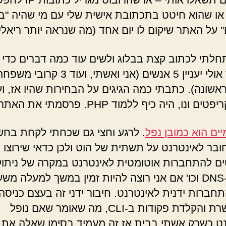
או שהוא חיטט בתכתובת אישית שלי עם מי שהיה "ב
" על האתר שיקום לו יום אחד (מה שנראה יותר ריאלי)
חלתי לכתוב קצת בבלוג ולשים עוד כמה דברים כדי
שהאתר אולי יעניין 5 אנשים (אני ואשתי, ועוד 3 קרובי מש
אשונה). כתבתי כמה הגיגים על הבחירות שהיו אז, וע
 ונו, היה כיף ללמוד PHP. פרסמתי את האתר.
יים הוא כמובן נפל
. לרגע וחצי גם שכחתי לקחת בחש
ובר לאינטרנט על תשתית של הוט ולכן כדאי שירוצו 
ם להתחברות אוטומטית לאינטרנט במקרה של ניתוק
עדכון ה-DNS וכו' אם אני רוצה להיות זמין במשך למעלה מש
חברות ידנית לאינטרנט. חיבור ידני זה בעצם כניסה 
SSH לשרת והקלדת פקודות ב-CLI, מה שאומר שאם נופל
ט כשרק אשתי בבית אז זה מעמיד בסימן שאלה את 