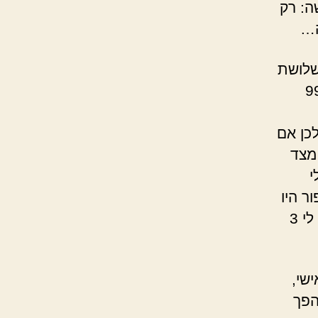
ה: רק
שלושת
והתוצאות הן כדלקמן: 99%
כן אם
83.4 בדצמבר. מצד
י
ר היו
בספטמבר. גם התקלה האחרונה קרתה לא מזמן, בינואר. היו לי 3
שי,
הפך