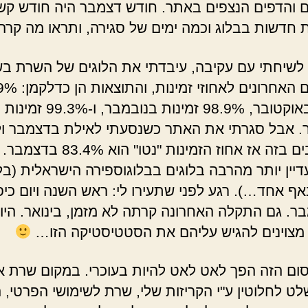
 והדפים הנצפים באתר. חודש דצמבר היה חודש קש
שיחתי עם עקיבה, עיבדתי את הלוגים של השרת ב
החודשים האחרונים לאחוזי זמינות, 
זמינות באוקטובר, 98.9% זמינות בנובמבר, ו-99.3% זמינות
 אבל סגרתי את האתר כשנסעתי לאילת בדצמבר ול
מתחשבים בזה אז אחוז הזמינות "נטו" הוא %
דיין יותר מהרבה בלוגים בבלוגוספירה הישראלית (בל
אף אחד…). רגע לפני שתעירו לי: ראש השנה ויום כיפו
מצוינים להגיש עליהם את הסטטיסטיקה הזו…
ום הזה הפך לאט לאט להיות בעוכרי. במקום שרת אי
שלט לחלוטין ע"י הקריזות שלי, שרת לשימושי הפרטי, 