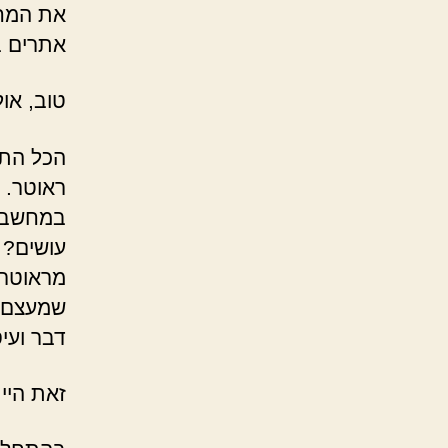
את המחש
אתרים ב
טוב, או
הכל התח
ראוטר. 
במחשב ו
עושים? 
מראוטר פ
שמעצם ב
דבר ועיס
זאת היי