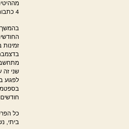
מההיטים
4 כתבות חדשות בבלוג וכמה ימים של סגירה, ותראו מה קרה…
בהמשך ל
בדצמבר.
שני זה ע
לפגוע ב
חודשים 
כל הפרס
ביתי, נ