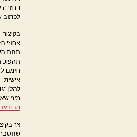
החזרה ש
לכתוב שז
בקיצור,
אחוזי ה
תחת העו
תהפוכות 
חימם לי
אישית, ו
להלן "גו
מיני שאי
מרובעת
אז בקיצ
שחשבתי