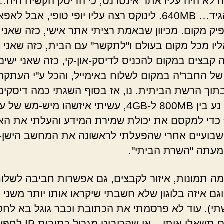
לא היה עליו אתר אינטרנט, כי הדיסק הקשיח היה…
נעים להגיד… 640MB. לינוקס רצה עליו יופי טופי, אבל לא
יק מקום. מכיוון שבאמת רציתי אתר אישי, כזה שאני י
יו מכל מקום בעולם ו"לתקשר" עם הבית, כזה שאני י
ה קבצים במקום להכניס לדיסק-און-קי, כזה שאני ישים
של החבר'ה במקום לשלוח באימייל, והכל ע"י העתקה
תוך הרשת הביתית. נו, אז בסוף השגתי כמה דיסקים
שגודלם נע בין 800MB ל-4GB, עשיתי איזשהו מיש-מש של
ב-fstab כדי למקסם את יכולת שמירת המידע והעלתי את ה
בועיים אחרי שהפעלתי לראשונה את המחשב הישן-נ
מעתה "השרת הביתי".
ה תמונות, איזור לקבצים, גם אפשרות חביבה לשלוח
וגם איזה בלוגון שלא חשבתי שיקראו אותו יותר משני 
שתי). עוד לא פרסמתי את הכתובת וכבר גוגל בא לח
אצלי. אם תשאלו אותי – או שהר