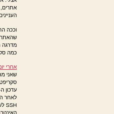
אתרים, 
העניינים
וככה הת
מדרגה ר
כמה סקריפטים
אחרי יומ
שאני מח
סקריפטי
לאחר הת
האינטרנ