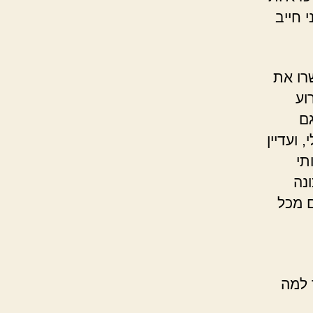
 חייב
רו את
וע
ם
 ועדיין
תי
ונה
ם מכל
 למה