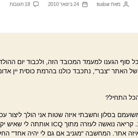
על
מאת
tsabar
24 בינואר 2010
18 תגובות
המחבר
תאריך
צבר
הפוסט
פוסט
כבר
בן
שנה.
מה
נביא
לו
כל סוף הגענו למעמד המכובד הזה, ולכבוד יום ההולד
מתנה
של האתר "צבר", נתכבד כולנו בהרמת כוסית יין אדום
הכל התחיל?
שועמם בסלון וחשבתי איזה שטות אני הולך ליצור עכש
במחשב. קריאה נואשה לעזרה מתוך ICQ אותתה לי 
יזה אתר. המחשבה "מגניב אם גם לי יהיה אחד" החל