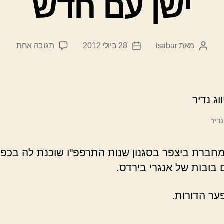
ישן עם חדש
על
מאת
tsabar
28 ביולי 2012
תגובה אחת
המחבר
תאריך
ישן
הפוסט
פוסט
עם
חדש
 נדיר
חברת ביצפר בסגנון שנות התרפפ"ו שוכנת לה בכפי
בובות של אנגרי בירדס.
פער הדורות.