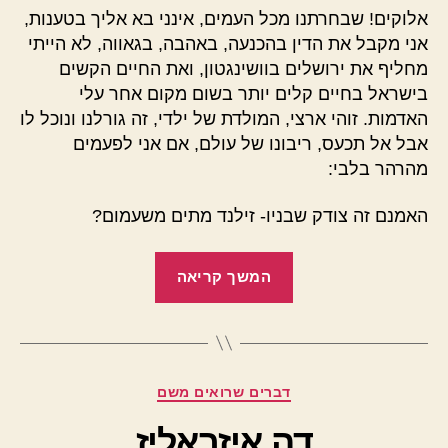
אלוקים! שבחרתנו מכל העמים, אינני בא אליך בטענות,
אני מקבל את הדין בהכנעה, באהבה, בגאווה, לא הייתי
מחליף את ירושלים בוושינגטון, ואת החיים הקשים
בישראל בחיים קלים יותר בשום מקום אחר עלי
האדמות. זוהי ארצי, המולדת של ילדי, זה גורלנו ונוכל לו
אבל אל תכעס, ריבונו של עולם, אם אני לפעמים
מהרהר בלבי:
האמנם זה צודק שבניו- זילנד מתים משעמום?
"אומרים
המשך קריאה
ישנה
ארץ
/
טומי
קטגוריות
דברים שרואים משם
לפיד"
דה איזראליז