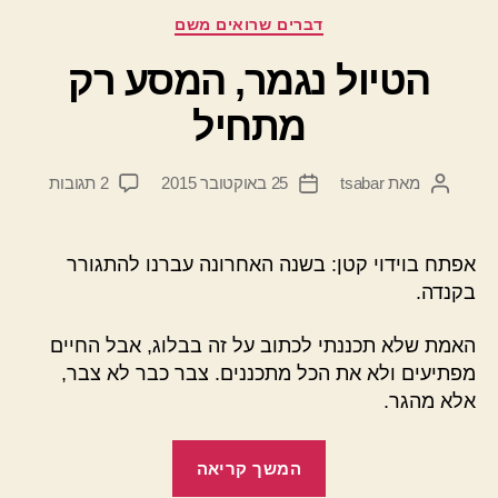
קטגוריות
דברים שרואים משם
הטיול נגמר, המסע רק
מתחיל
על
מאת
tsabar
25 באוקטובר 2015
2 תגובות
המחבר
תאריך
הטיול
הפוסט
פוסט
נגמר,
המסע
אפתח בוידוי קטן: בשנה האחרונה עברנו להתגורר
רק
בקנדה.
מתחיל
האמת שלא תכננתי לכתוב על זה בבלוג, אבל החיים
מפתיעים ולא את הכל מתכננים. צבר כבר לא צבר,
אלא מהגר.
"הטיול
המשך קריאה
נגמר,