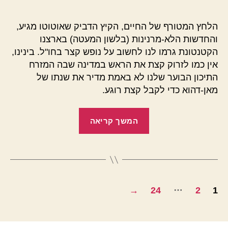
הפוסט
פוסט
קטנה
לחו"ל
הלחץ המטורף של החיים, הקיץ הדביק שאוטוטו מגיע,
והחדשות הלא-מרנינות (בלשון המעטה) בארצנו
הקטנטונת גרמו לנו לחשוב על נופש קצר בחו"ל. בינינו,
אין כמו לזרוק קצת את הראש במדינה שבה המזרח
התיכון הבוער שלנו לא באמת מדיר את שנתו של
מאן-דהוא כדי לקבל קצת רוגע.
"קפיצה
המשך קריאה
קטנה
לחו"ל"
Posts
…
→
24
2
1
pagination