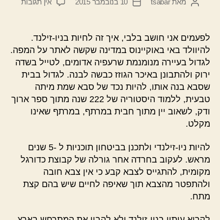
על
מאת
tsabar
10 בנובמבר 2015
אין תגובות
המחבר
תאריך
אומרים
הפוסט
פוסט
ישנה
ארץ
לפעמים אני חושב בלבי, איך זה לחיות בניו-זילנד.
/
להיוולד באי באוקיינוס במדינה שקשה לאתר על המפה.
טומי
לגדול בעיירה מנומנמת שרעפיה אדומים, לטייל בשדה
לפיד
ירוק ולהתבונן באיכר הגוזז כבשה לבנה. לגדול בבית
שסבא בנה אותו, להיות נכד של סבא שמת מיתה
טבעית, ללמוד היסטוריה של 222 שנה מתוך ספר ארוך
ודק, לשאוב יין מתוך חבית במרתף, במרתף שאינו
מקלט.
להיות ניו-זילנדי ולתכנן בביטחון תוכניות ל -5 שנים
מראש. לעקוב בחרדה אחר גורלה של קבוצת כדורגל
מקומית, להתגייס לצבא קבע כי אין צבא חובה
ולהתפטר מהצבא תוך שאיפה לחיים שיש בהם קצת
מתח.
לקרוא עיתון בניו-זילנד ולא להבין את המתרחש בארץ