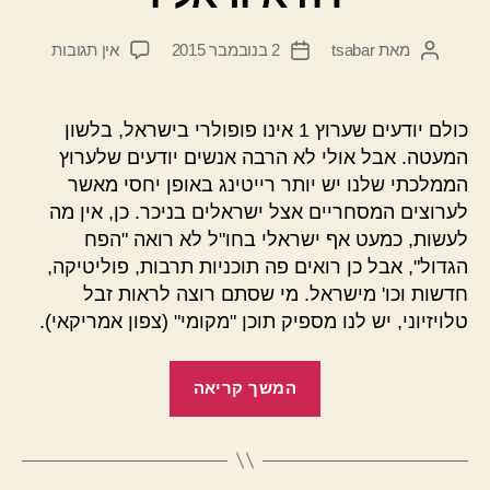
על
מאת
tsabar
2 בנובמבר 2015
אין תגובות
המחבר
תאריך
דה
הפוסט
פוסט
איזראליז
כולם יודעים שערוץ 1 אינו פופולרי בישראל, בלשון
המעטה. אבל אולי לא הרבה אנשים יודעים שלערוץ
הממלכתי שלנו יש יותר רייטינג באופן יחסי מאשר
לערוצים המסחריים אצל ישראלים בניכר. כן, אין מה
לעשות, כמעט אף ישראלי בחו"ל לא רואה "הפח
הגדול", אבל כן רואים פה תוכניות תרבות, פוליטיקה,
חדשות וכו' מישראל. מי שסתם רוצה לראות זבל
טלויזיוני, יש לנו מספיק תוכן "מקומי" (צפון אמריקאי).
"דה
המשך קריאה
איזראליז"