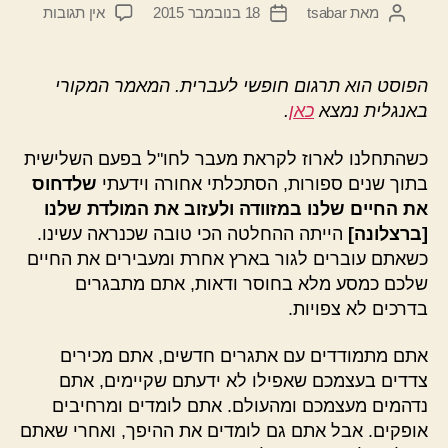
על
מאת
tsabar
18 בנובמבר 2015
אין תגובות
המחבר
תאריך
17
הפוסט
פוסט
דברים
שמשתני
הפוסט הוא תרגום חופשי לעברית. המאמר המקורי
בך
באנגלית נמצא
כאן
.
לעד
כשאתה
כשהתחלנו לארוז לקראת מעבר לחו"ל בפעם השלישית
גר
בתוך שנים ספורות, הסתכלתי אחורה וידעתי
שלדחוס
בארץ
את החיים שלנו במזוודה ולעזוב את המולדת שלנו
אחרת
[ברצלונה]
הייתה ההחלטה הכי טובה שכנראה עשינו.
כשאתם עוברים לגור בארץ אחרת ומעבירים את החיים
שלכם כמסע מלא בחוסר ודאות, אתם מתבגרים
בדרכים לא צפויות.
אתם מתמודדים עם אתגרים חדשים, אתם מכירים
צדדים בעצמכם שאפילו לא ידעתם שקיימים, אתם
נדהמים מעצמכם ומהעולם. אתם לומדים ומרחיבים
אופקים. אבל אתם גם לומדים את ההיפך, ואחרי שאתם