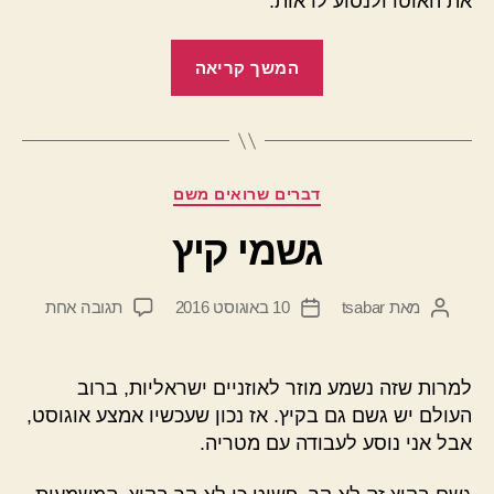
את האוטו ולנסוע לראות.
"ליקוי
המשך קריאה
חמה
מלא
בארצות
הברית
קטגוריות
דברים שרואים משם
21/8/17"
גשמי קיץ
על
מאת
tsabar
10 באוגוסט 2016
תגובה אחת
המחבר
תאריך
גשמי
הפוסט
פוסט
קיץ
למרות שזה נשמע מוזר לאוזניים ישראליות, ברוב
העולם יש גשם גם בקיץ. אז נכון שעכשיו אמצע אוגוסט,
אבל אני נוסע לעבודה עם מטריה.