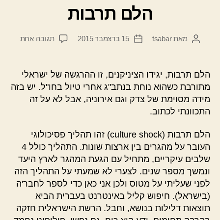
הלם תרבות
על
מאת
tsabar
15 בדצמבר 2015
תגובה אחת
המחבר
תאריך
הלם
הפוסט
פוסט
תרבות
הלם תרבות, יגידו הציניקנים, זו ההרגשה של ישראלי
מתורבת כשהוא נוחת בנתב"ג אחרי טיול בחו"ל. יש בזה
מידה מסוימת של צדק וגם אירוניה, אבל לא על זה
התכוונתי לכתוב.
הלם תרבות (culture shock) זהו תהליך פסיכולוגי
העובר על מהגרים בין ארצות שונות. התהליך כולל 4
שלבים עיקריים, מתחיל עם הגעת המהגר לארץ היעד
ונמשך מספר שנים. לצערי לא שמעתי על התהליך הזה
לפני שעליתי על מטוס ולכן אני כאן כדי לספר לחבר'ה
(בישראל). חיפוש קליל באינטרנט בעברית הביא
תוצאות דלילות בנושא, וחבל. הרשת הישראלית חזקה