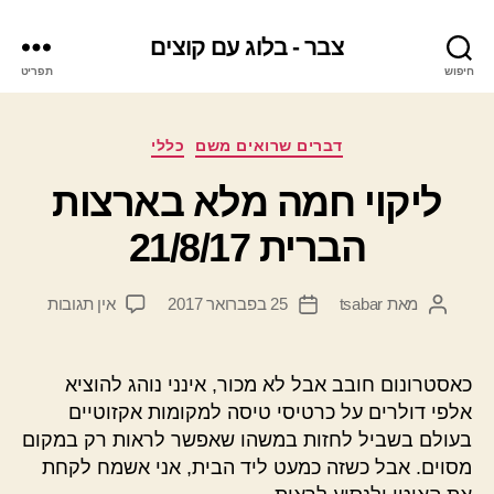
צבר - בלוג עם קוצים
חיפוש
תפריט
קטגוריות
דברים שרואים משם
כללי
ליקוי חמה מלא בארצות
הברית 21/8/17
על
מאת
tsabar
25 בפברואר 2017
אין תגובות
המחבר
תאריך
ליקוי
הפוסט
פוסט
חמה
מלא
כאסטרונום חובב אבל לא מכור, אינני נוהג להוציא
בארצות
אלפי דולרים על כרטיסי טיסה למקומות אקזוטיים
הברית
בעולם בשביל לחזות במשהו שאפשר לראות רק במקום
21/8/17
מסוים. אבל כשזה כמעט ליד הבית, אני אשמח לקחת