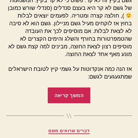
גשם בקיץ זה לא קר. פשוט כי לא קר בקיץ. המשמעות
של גשם לא קר היא בעצם סנדלים (סנדלי שורש כמובן
), חולצה קצרה ומטריה. לפעמים יוצאים לבלות
בחוץ אז לוקחים מעיל גשם מניילון. גשם הוא לא סיבה
לא לצאת לבלות. אם מוסיפים לכך את העובדה
שהטמפרטורות בחורף והשלג והימים הקצרים לא
מוסיפים רצון לצאת החוצה, מבינים למה קצת גשם לא
מונע מאף אחד לצאת החוצה.
אז הנה כמה אנקדוטות על גשמי קיץ לטובת הישראלים
שמתגעגעים לגשם:
"גשמי
המשך קריאה
קיץ"
קטגוריות
דברים שרואים משם