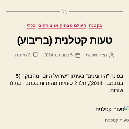
המסע
רק
מתחיל"
קטגוריות
בקטנה
העולם מצחיק אז צוחקים
כללי
טעות קטלנית (בריבוע)
על
מאת
tsabar
5 בנובמבר 2014
2 תגובות
המחבר
תאריך
טעות
הפוסט
פוסט
קטלנית
(בריבוע)
בפינה "היו זמנים" בעיתון "ישראל היום" מהבוקר (5
בנובמבר 2014), חלו 2 טעויות מהותיות בכתבה בת 8
שורות.
טעות קטלנית