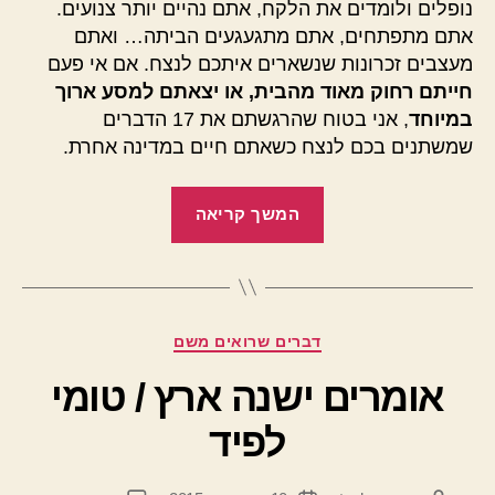
נופלים ולומדים את הלקח, אתם נהיים יותר צנועים.
אתם מתפתחים, אתם מתגעגעים הביתה… ואתם
מעצבים זכרונות שנשארים איתכם לנצח. אם אי פעם
חייתם רחוק מאוד מהבית, או יצאתם למסע ארוך
במיוחד
, אני בטוח שהרגשתם את 17 הדברים
שמשתנים בכם לנצח כשאתם חיים במדינה אחרת.
"17
המשך קריאה
דברים
שמשתנים
בך
לעד
קטגוריות
דברים שרואים משם
כשאתה
גר
אומרים ישנה ארץ / טומי
בארץ
לפיד
אחרת"