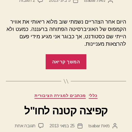
מאת
tsabar
5 ביוני 2013
2 תגובות
המחבר
תאריך
חותרת
הפוסט
פוסט
לחיים
–
היום אחר הצהריים נשמתי שוב מלוא ריאותי את אוויר
הרצאה
הקמפוס של האוניברסיטה הפתוחה ברעננה. כמעט ולא
מאלפת
הייתי שם כסטודנט, אך כבוגר אני מגיע מידי פעם
מאלופה
להרצאות מעניינות.
"חותרת
המשך קריאה
לחיים
–
הרצאה
מאלפת
קטגוריות
כללי
מכתבים למגירה הציבורית
מאלופה"
קפיצה קטנה לחו"ל
על
מאת
tsabar
25 במאי 2013
תגובה אחת
המחבר
תאריך
קפיצה