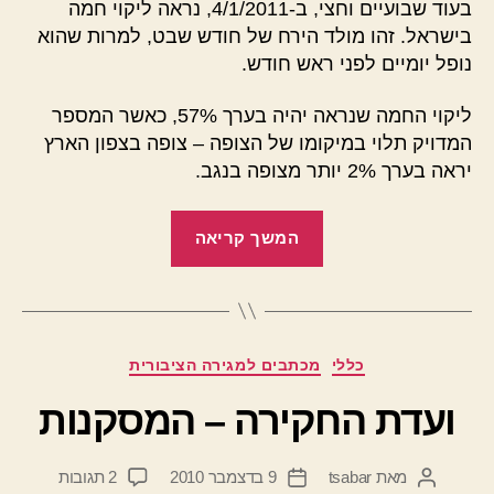
בעוד שבועיים וחצי, ב-4/1/2011, נראה ליקוי חמה
–
בישראל. זהו מולד הירח של חודש שבט, למרות שהוא
עוד
נופל יומיים לפני ראש חודש.
שבועיים
ליקוי החמה שנראה יהיה בערך 57%, כאשר המספר
המדויק תלוי במיקומו של הצופה – צופה בצפון הארץ
יראה בערך 2% יותר מצופה בנגב.
"ליקוי
המשך קריאה
חמה
בישראל
–
עוד
קטגוריות
כללי
מכתבים למגירה הציבורית
שבועיים"
ועדת החקירה – המסקנות
על
מאת
tsabar
9 בדצמבר 2010
2 תגובות
המחבר
תאריך