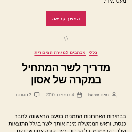
מעט מידי.
"ועדת
המשך קריאה
החקירה
–
המסקנות"
קטגוריות
כללי
מכתבים למגירה הציבורית
מדריך לשר המתחיל
במקרה של אסון
על
מאת
tsabar
4 בדצמבר 2010
3 תגובות
המחבר
תאריך
מדריך
הפוסט
פוסט
לשר
המתחיל
בבחירות האחרונות התמנית בפעם הראשונה לחבר
במקרה
כנסת, וראש הממשלה מינה אותך לשר בגלל התוצאות
של
שלך בפריימריז. כל הכבוד. כעת קורה אסון שתופס