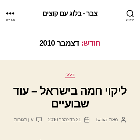
צבר - בלוג עם קוצים
חיפוש
תפריט
חודש:
דצמבר 2010
קטגוריות
כללי
ליקוי חמה בישראל – עוד
שבועיים
על
מאת
tsabar
21 בדצמבר 2010
אין תגובות
המחבר
תאריך
ליקוי
הפוסט
פוסט
חמה
בישראל