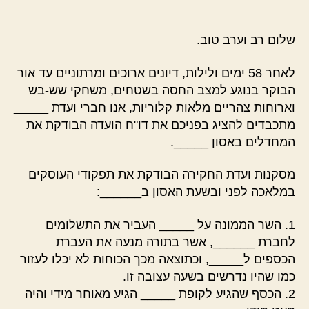
ועדת
הפוסט
פוסט
החקירה
–
שלום רב וערב טוב.
המסקנות
לאחר 58 ימים ולילות, דיונים ארוכים ומרתוניים עד אור
הבוקר בנוגע למצב החסה בשטחים, משחקי שש-בש
וארוחות צהריים מלאות קלוריות, אנו חברי ועדת _____
מתכבדים להציג בפניכם את דו"ח הועדה הבודקת את
המחדלים באסון _____.
מסקנות ועדת החקירה הבודקת את תפקודי העוסקים
במלאכה לפני ובשעת האסון ב______:
1. השר הממונה על _____ העביר את התשלומים
לחברת ______, אשר בתורה מנעה את העברת
הכספים ל_____, וכתוצאה מכך הכוחות לא יכלו לעזור
כמו שהיו נדרשים בשעה עצובה זו.
2. הכסף שהגיע לקופת _____ הגיע מאוחר מידי והיה