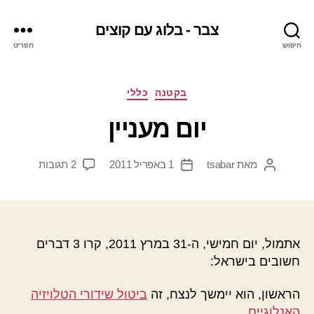
צבר - בלוג עם קוצים
חיפוש
תפריט
קטגוריות
בקטנה
כללי
יום מעניין
על
מאת
tsabar
1 באפריל 2011
2 תגובות
המחבר
תאריך
יום
הפוסט
פוסט
מעניין
אתמול, יום חמישי, ה-31 במרץ 2011, קרו 3 דברים
חשובים בישראל:
הראשון, הוא יימשך לנצח, זה
ביטול שידורי הטלויזיה
האנלוגיים
.