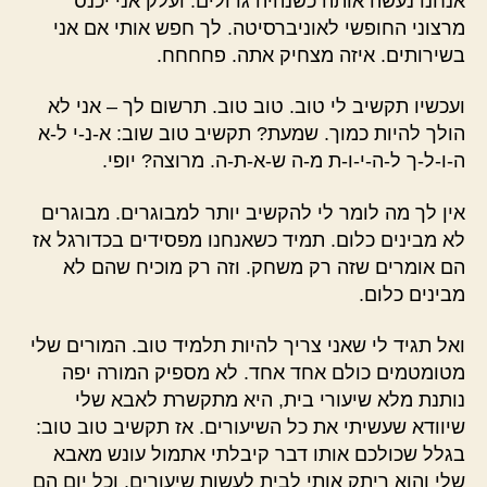
אנחנו נעשה אותה כשנהיה גדולים. ועלק אני יכנס
מרצוני החופשי לאוניברסיטה. לך חפש אותי אם אני
בשירותים. איזה מצחיק אתה. פחחחח.
ועכשיו תקשיב לי טוב. טוב טוב. תרשום לך – אני לא
הולך להיות כמוך. שמעת? תקשיב טוב שוב: א-נ-י ל-א
ה-ו-ל-ך ל-ה-י-ו-ת מ-ה ש-א-ת-ה. מרוצה? יופי.
אין לך מה לומר לי להקשיב יותר למבוגרים. מבוגרים
לא מבינים כלום. תמיד כשאנחנו מפסידים בכדורגל אז
הם אומרים שזה רק משחק. וזה רק מוכיח שהם לא
מבינים כלום.
ואל תגיד לי שאני צריך להיות תלמיד טוב. המורים שלי
מטומטמים כולם אחד אחד. לא מספיק המורה יפה
נותנת מלא שיעורי בית, היא מתקשרת לאבא שלי
שיוודא שעשיתי את כל השיעורים. אז תקשיב טוב טוב:
בגלל שכולכם אותו דבר קיבלתי אתמול עונש מאבא
שלי והוא ריתק אותי לבית לעשות שיעורים. וכל יום הם