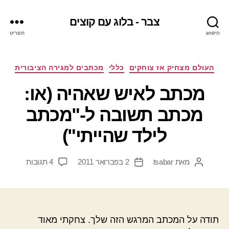
צבר - בלוג עם קוצים
חיפוש
תפריט
קטגוריות
העולם מצחיק אז צוחקים
כללי
מכתבים למגירה הציבורית
מכתב לאיש שאהיה (או:
מכתב תשובה ל-"מכתב
לילד שהייתי")
על
מאת
tsabar
2 בפברואר 2011
4 תגובות
המחבר
תאריך
מכתב
הפוסט
פוסט
לאיש
שאהיה
(או:
מכתב
תודה על המכתב המרגש הזה שלך. צחקתי מאוד
תשובה