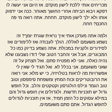
מכריחים אותי ללכת לישון מוקדם. אז היום אני יעשה לו
דפקא ויבוא הביתה אחרי החושך מאוחר. ככה אני ידפוק
אותו ולא ילך לישון מוקדם. חחחח. אתה רואה מי פה
החכם? חחח.
ולמה אתה מעדכן אותי איך נראית שגרת יומך? זה
נשמע משעמם לאללה. הולך לעבודה ואז ללימודים ואז
לסידורים ולקניות במכולת. אתה נשמע בדיוק כמו כל
המבוגרים, אבל אני והחבר הטוב שלי דודו נשבענו שלא
נהיה כאלה. ואני לא מפטיח סתם. ואל תצחק על זה
שאני משועמם. אני בכלל לא. ואל תגיד לי שאין לי
אפשרויות מה לראות בטלויזיה, כי יש מלא: אני רואה
את הרובוטריקים וכוח המחץ ומשפחת סימפסון וטוב
טוב הגמד ונילס הולגרסון וקטקטים והלב. וכל חופש
גדול יש תוכניות חדשות. ולגדולים אין חופש גדול והם
במילא עסוקים כל הזמן תמיד, אז אין תוכניות לגדולים
לחופש הגדול. אתם סתם משעממים.