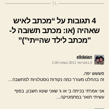
4 תגובות על “מכתב לאיש
שאהיה (או: מכתב תשובה ל-
"מכתב לילד שהייתי")”
אומר:
elidaian
3 בפברואר 2011 בשעה 1:00
פששש יפה.
זה בהחלט מעורר כמה נקודות נוסטלגיות למחשבה…
אני אמרתי בכיתה ב' או ג' שאני שונא חשבון, בסוף
עשיתי תואר במתמטיקה…