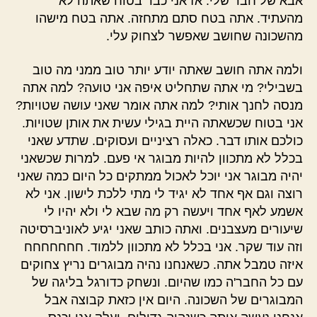
אבא של חבר שלי. אז אני כבר בטוח שאתה לא
מהעתיד. אתה בטח סתם מתחזה. אתה בטח מישהו
מהשכונה שחושב שאפשר לצחוק עלי.
ולמה אתה חושב שאתה יודע יותר טוב ממני מה טוב
בשבילי? מי אתה שתחליט איפה אני טועה? למה אתה
מנסה לחנך אותי? למה אתה אומר שאני עושה שטויות?
אני בטוח שכשאתה היית בגילי עשית את אותן שטויות.
כולכם אותו דבר. כאלה רציניים ועסוקים. שתדע שאני
בכלל לא מתכוון להיות מבוגר אי פעם. למרות שכשאני
יהיה מבוגר אני יוכל לאכול ממתקים כל היום כמה שאני
רוצה וגם אף אחד לא יגיד לי מתי ללכת לישון. אני לא
אשמע לאף אחד ויעשה רק מה שבא לי ולא יהיו לי
שיעורים מעצבנים. ואתה כותב שאני יגיע לאוניברסיטה
וזה עוד שקר. אני בכלל לא מתכוון ללמוד. חחחחחחח
איזה טמבל אתה. כשאנחנו נהיה מבוגרים נריץ צחוקים
עם כל החבר'ה כמו שהיום. ונשחק כדורגל בליגה של
המבוגרים של השכונה. היום אין כזאת קבוצה אבל