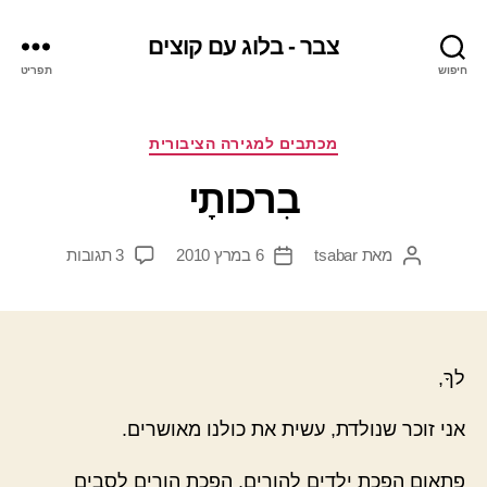
צבר - בלוג עם קוצים
חיפוש
תפריט
קטגוריות
מכתבים למגירה הציבורית
בִרכותָי
על
מאת
tsabar
6 במרץ 2010
3 תגובות
המחבר
תאריך
בִרכותָי
הפוסט
פוסט
לךָ,
אני זוכר שנולדת, עשית את כולנו מאושרים.
פתאום הפכת ילדים להורים, הפכת הורים לסבים