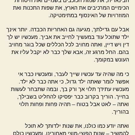
הבינארית, את שמות הכוכבים בשמיים ואת היסודות
הכימיים המרכיבים את הארץ, את שפות התכנות ואת
המוזרויות של האינסוף במתימטיקה.
אבל עם גדילתך, מגיעה גם האחריות הכבדה. יותר אינך
ילד שתוכל עוד במעשיך לחייב את אביך. מעכשיו יש לך
דין ויש דיין, ואתה מחויב לכל הכללים שכל בוגר מחויב
בהם. החל מרגע זה, אבא שלך כבר לא יקבל עליו את
העונש במקומך.
כי מה שהיה עד עכשיו שייך לעבר, ומעכשיו כבר אי
אפשר לומר שאתה ילד גדול, כי אתה כבר לא ילד.
מעכשיו עתידך תלוי אך ורק בך, ובמה שתבחר לעשות
בחייך. הוריך בקרוב כבר יפסיקו להחליט בשבילך,
ואתה – לאט אבל בטוח – תהיה פחות ופחות תלוי
בהוריך.
ואתה יודע כמו כולנו, את שנות ילדותך לא תוכל
להמשיך – שנות הפוצי-מוצי מאחורינו, ומעכשיו כולם