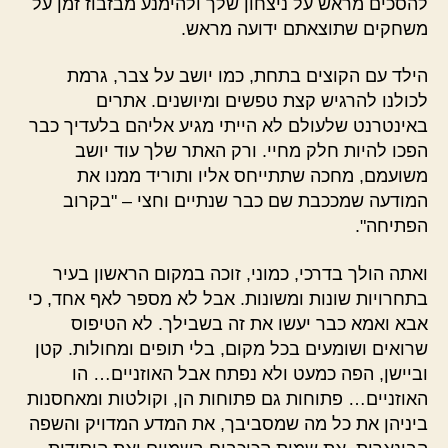
להסכים מראש על ניצחון שלך ולהימנע מבזבוז זמן על
משחקים שתוצאתם ידועה מראש.
הילד עם הקוצים בתחת, כמו יושב על צבר, גרמת
לכולנו להרגיש קצת טפשים ומיושנים. אתרים
באינטרנט שלעולם לא הייתי מגיע אליהם בלעדיך כבר
הפכו להיות חלק מחיי. ורק האתר שלך עוד יושב
משועמם, מחכה שתתייחס אליו ותוריד ממנו את
המודעה שמככבת שם כבר שנתיים וחצי – "בקרוב
הפתיחה".
ואתה הולך בדרכי, כמוני, זוכה במקום הראשון בעיר
בתחרויות שונות ומשונות. אבל לא מספר לאף אחד, כי
אבא ואמא כבר יעשו את זה בשבילך. לא הטיפוס
שרואים ושומעים בכל מקום, בלי תופים ומחולות. קטן
וביישן, הפה כמעט ולא נפתח אבל האוזניים… הו
האוזניים… פתוחות גם פתוחות הן, וקולטות ומאחסנות
ביניהן את כל מה שמסביבך, את המדע המדויק והשפה