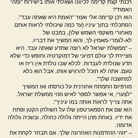
רכנתי קצת קדימה לכיוונו ושאלתי אותו בישירות "ומהי
האמת"?
הוא רכן קדימה אלי ואמר "האמת היא שאתה עבד".
הסתכלתי בתוך עיניו (עד כמה שיכולתי לראות אותם
מאחורי משקפי השמש שלו), במבט של
לא-לגמרי-מאמין-לך, והוא המשיך את דבריו.
– "ממשלת ישראל לא רוצה שתדע שאתה עבד. היא
מציירת לך עולם דמיוני של דמוקרטיה וחופש כדי שלא
תדע שנולדת לעבדות. לכלא שבו נולדת אין ריח או
טעם. אתה לא תוכל להרגיש אותו, אבל הוא כלא
למחשבה שלך".
מורפיוס התמתח אחורנית על כורסתו ואז המשיך
"לצערי, אי אפשר לספר לאיש מהי ממשלת ישראל.
אתה צריך לראות אותה במו עיניך".
הוא שם את הסמארטפון שלו על השולחן הקטן ופתח
את ידיו. באחת מהן הייתה גלולה כחולה, ובשניה גלולה
אדומה.
– "זוהי ההזדמנות האחרונה שלך. אם תבחר לקחת את