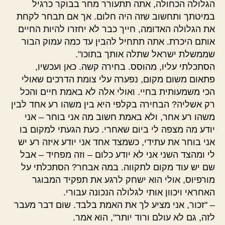
הגלולה הכחולה, אתה תתעורר מחר בבוקר כרגיל
במיטתך ותחשוב שזה היה חלום. אך אם תבחר לקחת
את הגלולה האדומה, חייך כבר לא יחזרו להיות החיים
אותם היכרת. אתה תתחיל להבין עד כמה עמוק הבור
שממשלת ישראל שתלה אותך בתוכו".
הסתכלתי עליו, מהוסס. בחירה קשה. כאן ועכשיו,
פתאום משום מקום, נפערה עלי צומת הדרכים שאולי
הכי משמעותית בחיי. ואולי אלה לא באמת חיים והכל
רק אשליה? הבחירה בקלפי היא בין משהו רע אחד לבין
משהו רע אחר, ולא באמת חשוב מה אני בוחר – אני
יודע מה מצפה לי ביום שאחרי. כעת הגעתי למקום בו
אני בוחר את עתידי, כשמצד אחד אני יודע איזה רע יש
לי ומהצד השני אני לא יודע כלום – וזה מפחיד – אבל
שם יש עוד מקום לתקווה. במה אבחר? הסתכלתי על
מורפיוס, אולי הוא ישחק לרגע את תפקיד המבוגר
האחראי ויכוון אותי לגלולה הנכונה עבורי.
– "זכור, אני מציע לך את האמת בלבד. שום דבר מעבר
לזה, גם לא עולם ורוד יותר", הוא אמר.