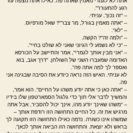
אתה לא לגמרי מאמין שאתה פה. כאילו אתה מצפה עוד
רגע להתעורר".
– "זה נכון", עניתי.
– "אתה מאמין בגורל, מר צבר"? שאל מורפיוס.
– "לא".
– "ולמה זה"? הקשה.
– "כי לא נשמע לי הגיוני שאני לא שולט בחיי".
– "אני מבין אותך לגמרי", אמר והתיישב על הכורסא
האדומה שמעברו השני של השולחן. "דרך אגב, בוא
ואספר לך למה אתה פה".
לא עניתי. האיש הזה נראה כיודע את הסיבה שבגינה אני
פה.
– "אתה כאן כי אתה יודע משהו על החיים". הוא אמר,
והמשיך לדבר אלי תוך כדי גלגול הסמארטפון שלו בידיו
– "משהו שאינך יודע מהו, אינך יכול להסביר, אבל אתה
מרגיש את זה. כל החיים התחושה הזו רודפת אותך –
שמשהו אינו כשורה. נדמה כאילו התחושה הזו תקועה לך
בראש ולא יוצאת. והתחושה הזו הביאה אותך לכאן".