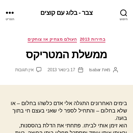
צבר - בלוג עם קוצים
חיפוש
תפריט
קטגוריות
בחירות 2013
העולם מצחיק אז צוחקים
ממשלת המטריקס
על
מאת
tsabar
17 בינואר 2013
אין תגובות
המחבר
תאריך
ממשלת
הפוסט
פוסט
המטריקס
בימים האחרונים התגלה אלי אדם כלשהו בחלום – או
שלא בחלום – והתחיל לספר לי שאני בעצם חי בתוך
בועה.
הוא זימן אותי לביתו. פתחתי את הדלת בהססנות,
וראיתי אותו עומד ומסתכל מחלון ביתו החוצה. בעת