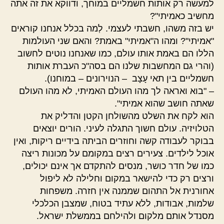
למעשה רק אותות חשמליים במוחך, ודווקא את זה אתה
מחשיב כאמיתי"?
יש בזה משהו, חשבתי לעצמי. לְמה בכלל אנחנו קוראים
"אמיתי"? ומהו ה"אמיתי" באמת? והאם שני העולמות
הללו הם באמת אותו עולם, כמו שאנחנו נוטים לחשוב
(והרי גם המחשבות שלנו הם בסה"כ העברת אותות
חשמליים בין תאי עָצָב – הנוירונים – במוחנו).
– "בוא ואראה לך מהו העולם האמיתי, לא מהו העולם
שאתה חושב שהוא אמיתי".
הוא לקח את השלט מהשולחן הקטן והדליק את
הטלויזיה. עולם חשוך התגלה לעיני. הורים יוצאים
בבוקר לעבודה קשה וחוזרים הביתה בידיים ריקות, ואין
אוכל לילדים. צעירים רצים במקומם על מכונות ריצה
כמו של חדר כושר, מנסים להתקדם אך אינם יכולים,
ורצים רק כדי להישאר במקום וחלילה לא ליפול
אחורנית אל התהום שממנה אין חזרה. משפחות
שלמות, אבודות, ללא עתיד בטוח, שמצבן הכלכלי
מסנדל אותם מלקום ולהילחם בממשלת ישראל.