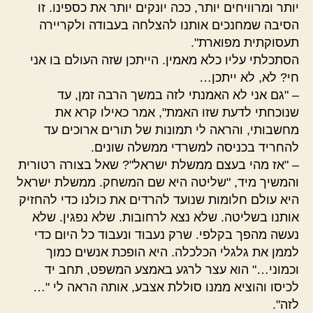
יותר ומרוויחים יותר, ככה יונקים יותר את כספינו. זו
הסיבה שמחנכים אותנו להצלחה בעבודה ולקריירה
תעסוקתית מפוארת".
הסתכלתי עליו כלא מאמין. הייתכן שזה העולם בו אני
חי? לא, לא ייתכן…
– "גם אני לא האמנתי לזה במשך הרבה זמן, עד
שנוכחתי לדעת שזו האמת", אמר כאילו קרא את
מחשבותי, והראה לי תמונות של תורים ארוכים עד
להחריד בכניסה למשרדי ממשלה שונים.
– "אז מהי בעצם ממשלת ישראל"? שאל בצורה רטורית
והמשיך מיד, "שליטה היא שם המשחק. ממשלת ישראל
היא עולם חלומות שנועד להרדים את כולנו כדי להחזיק
אותנו בשליטה. שלא נצא לרחובות. שלא נפגין. שלא
נעשה מהפך בקלפי. שרק נעבוד ונעבוד כל היום כדי
לממן את גלגלי הכלכלה. היא הופכת אנשים כמוך
וכמוני…" הוא עצר לרגע באמצע המשפט, תחב יד
לכיסו והוציא ממנו סוללת אצבע, אותה הראה לי "…
לזה".