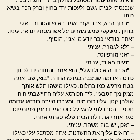
שנכנסתי לביתו גשם זלעפות ירד בחוץ וברק הכה בשיא
כוחו.
– "ברוך הבא, צבר יקר". אמר האיש והסתובב אלי
בחיוך. משקפי שמש מוזרים על אפו מסתירים את עיניו.
"אתה בוודאי כבר יודע מי אני", הוסיף.
– "לא לגמרי", עניתי.
– "אני מורפיוס".
– "נעים מאוד", עניתי.
– "הכבוד הוא כולו שלי", הוא אמר, והחווה ידו לכיוון
כורסה אדומה שניצבה במרכז החדר. "בוא, שב. אתה
בטח מרגיש כמו בחלום, כאילו מישהו תלש אותך
ממקומך הטבעי". ליד הכורסא עליה התיישבתי היה
שולחן קטן ועליו כוס מים, ומעברו הייתה כורסא אדומה
נוספת. הסתכלתי לרגע על כוס המים בזמן שמורפיוס
סגר אחרי את דלת הבית שלא סגרתי אחרי.
– "אכן, יש בזה משהו". עניתי.
– "רואים עליך את החשדנות. אתה מסתכל עלי כאילו