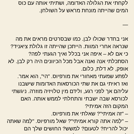
לקחתי את הגלולה האדומה, ושתיתי אותה עם כוס
המים שהייתה מונחת מראש על השולחן.
—
אני בחדר שכולו לבן. כמו שבסרטים מראים את מה
שנראה אחרי המוות. הייתכן שהייתה זו גלולת ציאניד?
כי אם לא – איפה אני בכלל ואיך הגעתי לפה?
הסתכלתי אנה ואנה אבל מכל הכיוונים היה רק לבן. לא
אופק, לא דלת, כלום.
לפתע שמעתי מאחורי את מורפיוס. "הי", הוא אמר.
ואז ראיתי גם את שתי הכורסאות האדומות שישבנו
עליהם אך לפני רגע, ולידם מין טלויזיה מוזרה. ניגשתי
לכורסא שבה ישבתי והתחלתי לממש אותה. האם
המקום הזה אמיתי?
– "זה אמיתי"? שאלתי את מורפיוס.
– "לְמה אתה קורא אמיתי"? שאל מורפיוס. "לְמה שאתה
יכול להריח? לטעום? למשש? החושים שלך הם