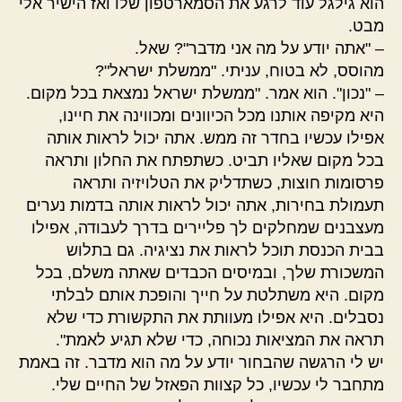
הוא גילגל עוד לרגע את הסמארטפון שלו ואז הישיר אלי
מבט.
– "אתה יודע על מה אני מדבר"? שאל.
מהוסס, לא בטוח, עניתי. "ממשלת ישראל"?
– "נכון". הוא אמר. "ממשלת ישראל נמצאת בכל מקום.
היא מקיפה אותנו מכל הכיוונים ומכווינה את חיינו,
אפילו עכשיו בחדר זה ממש. אתה יכול לראות אותה
בכל מקום שאליו תביט. כשתפתח את החלון ותראה
פרסומות חוצות, כשתדליק את הטלויזיה ותראה
תעמולת בחירות, אתה יכול לראות אותה בדמות נערים
מעצבנים שמחלקים לך פליירים בדרך לעבודה, אפילו
בבית הכנסת תוכל לראות את נציגיה. גם בתלוש
המשכורת שלך, ובמיסים הכבדים שאתה משלם, בכל
מקום. היא משתלטת על חייך והופכת אותם לבלתי
נסבלים. היא אפילו מעוותת את התקשורת כדי שלא
תראה את המציאות נכוחה, כדי שלא תגיע לאמת".
יש לי הרגשה שהבחור יודע על מה הוא מדבר. זה באמת
מתחבר לי עכשיו, כל קצוות הפאזל של החיים שלי.